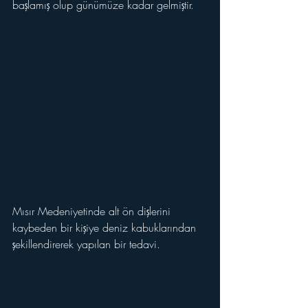
başlamış olup günümüze kadar gelmiştir.
Mısır Medeniyetinde alt ön dişlerini 
kaybeden bir kişiye deniz kabuklarından 
şekillendirerek yapılan bir tedavi.