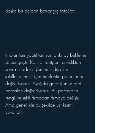
Başka bir açıdan başlangıç fotoğrafı
İmplantları yaptıktan sonra iki ay bekleme 
süresi geçti. Kontrol röntgeni alındıktan 
sonra sıradaki işlemimiz diş etini 
şekillendirmesi için implantın parçalarını 
değiştiriyoruz. Aşağıda gördüğünüz gibi 
parçaları değiştiriyoruz. Bu parçaların 
rengi ve şekli firmadan firmaya değişir. 
Ama genellikle bu şekilde üst kısmı 
yuvarlaktır. 