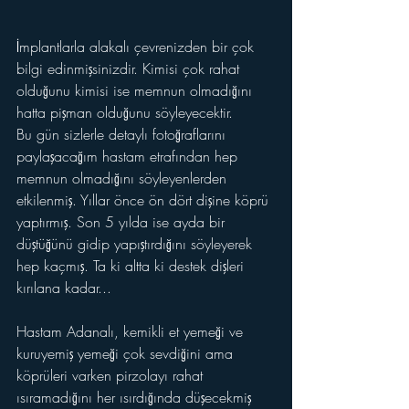
İmplantlarla alakalı çevrenizden bir çok 
bilgi edinmişsinizdir. Kimisi çok rahat 
olduğunu kimisi ise memnun olmadığını 
hatta pişman olduğunu söyleyecektir. 
Bu gün sizlerle detaylı fotoğraflarını 
paylaşacağım hastam etrafından hep 
memnun olmadığını söyleyenlerden 
etkilenmiş. Yıllar önce ön dört dişine köprü 
yaptırmış. Son 5 yılda ise ayda bir 
düştüğünü gidip yapıştırdığını söyleyerek 
hep kaçmış. Ta ki altta ki destek dişleri 
kırılana kadar...
Hastam Adanalı, kemikli et yemeği ve 
kuruyemiş yemeği çok sevdiğini ama 
köprüleri varken pirzolayı rahat 
ısıramadığını her ısırdığında düşecekmiş 