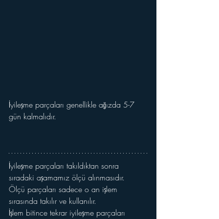
İyileşme parçaları genellikle ağızda 5-7 
gün kalmalıdır.
İyileşme parçaları takıldıktan sonra 
sıradaki aşamamız ölçü alınmasıdır. 
Ölçü parçaları sadece o an işlem 
sırasında takılır ve kullanılır. 
İşlem bitince tekrar iyileşme parçaları 