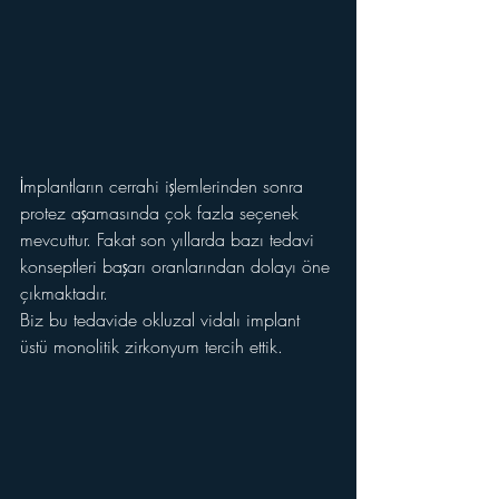
İmplantların cerrahi işlemlerinden sonra 
protez aşamasında çok fazla seçenek 
mevcuttur. Fakat son yıllarda bazı tedavi 
konseptleri başarı oranlarından dolayı öne 
çıkmaktadır. 
Biz bu tedavide okluzal vidalı implant 
üstü monolitik zirkonyum tercih ettik.