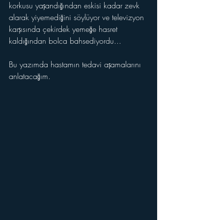
korkusu yaşandığından eskisi kadar zevk 
alarak yiyemediğini söylüyor ve televizyon 
karşısında çekirdek yemeğe hasret 
kaldığından bolca bahsediyordu...
Bu yazımda hastamın tedavi aşamalarını 
anlatacağım. 