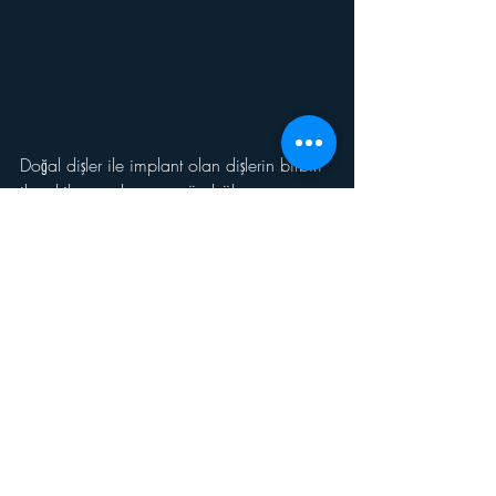
Doğal dişler ile implant olan dişlerin birbiri 
ile şekil ve renk uyumu ön bölge 
implantlarda zor işlemlerdir. Doğru 
planlama, doğru malzeme seçimi ve iyi 
bir ekip ile bu tür sonuçlar elde etmek 
hiçte zor değil. 
En başta planladığımız iki implant 
üstüne dört diş tedavimizi üç ay 
sürede tamamladık.
Hastam hem 
tedavi rahatlığından hem de dişlerinin 
şekil ve renklerinden çok memnun. 
Kimse dişini yaptırdığını fark 